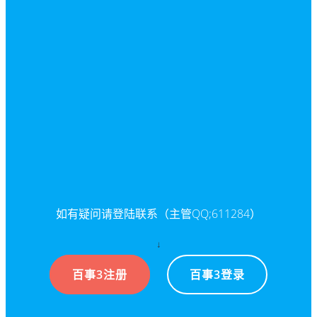
如有疑问请登陆联系（主管QQ;611284）
↓
百事3注册
百事3登录